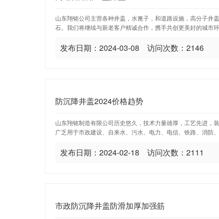
山东翔铭公司主营各种井盖，水篦子，和道路设施，高分子井
石。我们将继续与新老客户精诚合作，携手共创更美好的城市环
发布日期：2024-03-08 访问次数：2146
防沉降井盖2024价格趋势
山东翔铭制造有限公司历史悠久，技术力量雄厚，工艺先进，
广乏用于市政建设、自来水、污水、电力、电信、铁路、消防、
发布日期：2024-02-18 访问次数：2111
市政防沉降井盖防滑加厚加强筋