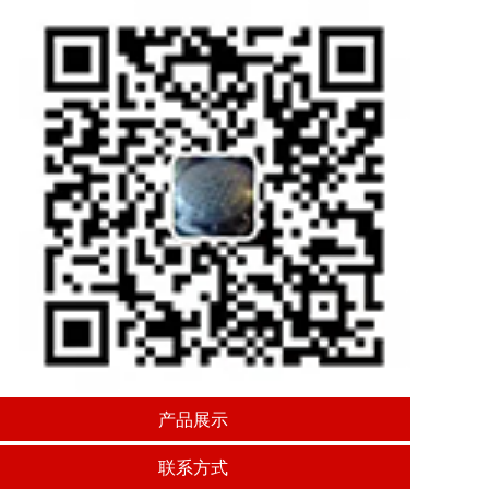
产品展示
联系方式