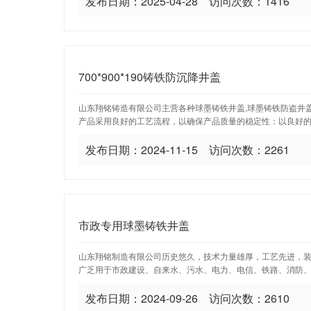
发布日期：2025-04-28 访问次数：1416
700*900*190铸铁防沉降井盖
山东翔铭铸造有限公司主营各种球墨铸铁井盖,球墨铸铁防盗
产品采用良好的工艺流程，以确保产品质量的稳定性：以良好的检
发布日期：2024-11-15 访问次数：2261
市政专用球墨铸铁井盖
山东翔铭制造有限公司历史悠久，技术力量雄厚，工艺先进，
广乏用于市政建设、自来水、污水、电力、电信、铁路、消防、
发布日期：2024-09-26 访问次数：2610