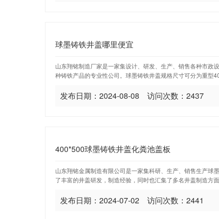
球墨铸铁井盖哪里便宜
山东翔铭制造厂家是一家集设计、研发、生产、销售各种市政
种铸铁产品的专业性公司。球墨铸铁井盖规格尺寸可分为重型400K
发布日期：2024-08-08 访问次数：2437
400*500球墨铸铁井盖化粪池盖板
山东翔铭金属制造有限公司是一家集科研、生产、销售生产球墨铸
了丰富的井盖研发，制造经验，同时也汇集了多名井盖制造方面
发布日期：2024-07-02 访问次数：2441