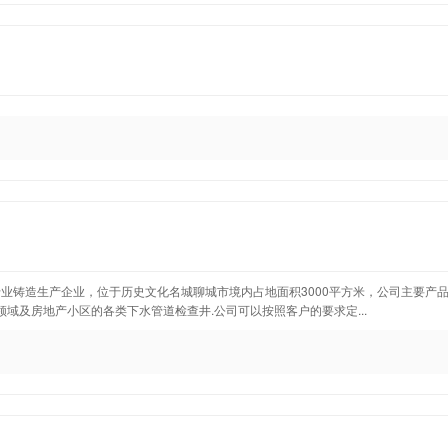
业铸造生产企业，位于历史文化名城聊城市境内占地面积3000平方米，公司主要产
等领域及房地产小区的各类下水管道检查井.公司可以按照客户的要求定...