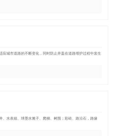
适应城市道路的不断变化，同时防止井盖在道路维护过程中发生
井、水表箱、球墨水篦子、爬梯、树围；彩砖、路沿石，路缘