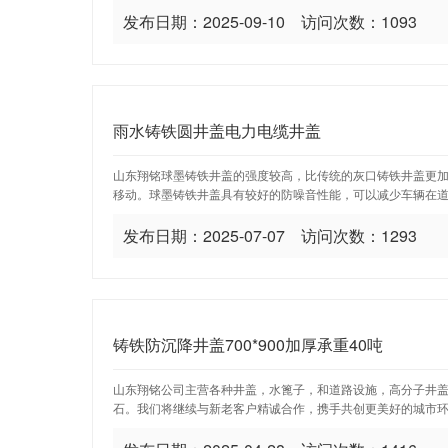
发布日期：2025-09-10 访问次数：1093
雨水铸铁圆井盖电力电缆井盖
山东翔铭球墨铸铁井盖的强度较高，比传统的灰口铸铁井盖更
移动。球墨铸铁井盖具有较好的防噪音性能，可以减少车辆在道路
发布日期：2025-07-07 访问次数：1293
铸铁防沉降井盖700*900加厚承重40吨
山东翔铭公司主营各种井盖，水篦子，和道路设施，高分子井
石。我们将继续与新老客户精诚合作，携手共创更美好的城市环