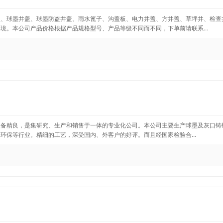
盖、球墨井盖、球墨防盗井盖、雨水篦子、沟盖板、电力井盖、方井盖、草坪井、检查
境。本公司产品价格根据产品规格型号、产品等级不同而不同，下单前请联系...
装备精良，是集研究、生产和销售于一体的专业化公司。本公司主要生产球墨及灰口铸
环保等行业。精细的工艺，深受国内、外客户的好评。而且经国家检验合...