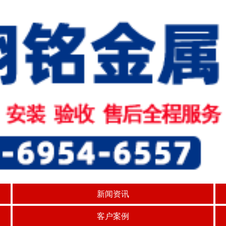
新闻资讯
客户案例