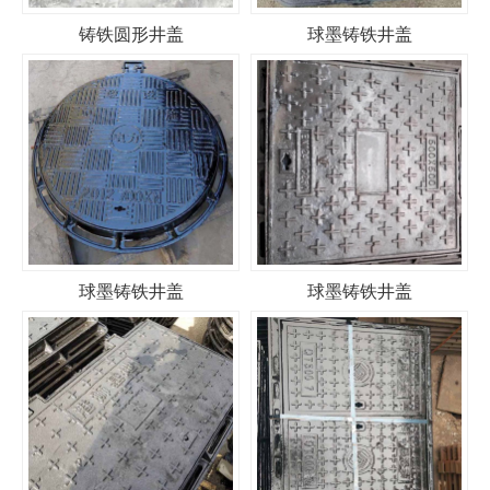
铸铁圆形井盖
球墨铸铁井盖
球墨铸铁井盖
球墨铸铁井盖